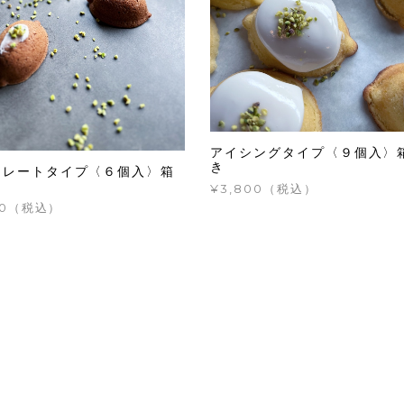
アイシングタイプ〈９個入〉
き
コレートタイプ〈６個入〉箱
¥3,800（税込）
750（税込）