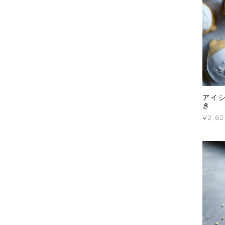
アイ
き
¥2,